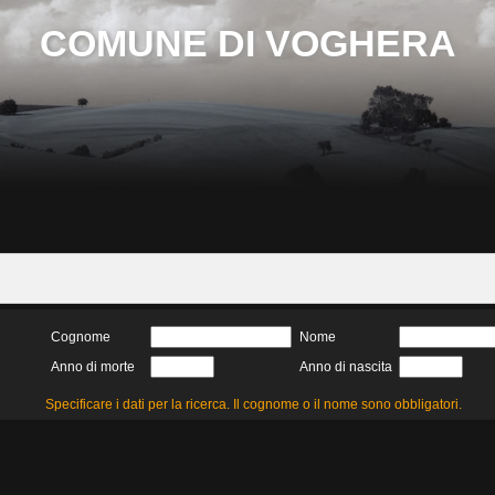
COMUNE DI VOGHERA
Cognome
Nome
Anno di morte
Anno di nascita
Specificare i dati per la ricerca. Il cognome o il nome sono obbligatori.